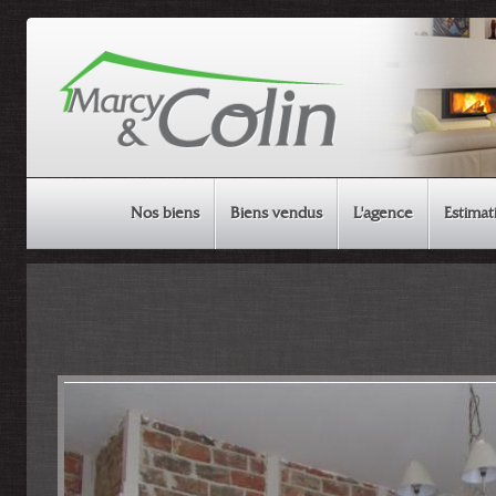
Nos biens
Biens vendus
L'agence
Estimat
MAISON & APPARTEMENT
TERRAIN
AUTRE