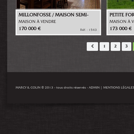
MILLONFOSSE / MAISON SEMI-
PETITE FO
INDIVIDUELLE
INDIVIDUE
MAISON À VENDRE
MAISON À 
170 000 €
173 000 €
Réf. : 1543
1
2
3
MARCY & COLIN
© 2013 - tous droits réservés -
ADMIN
|
MENTIONS LÉGALE