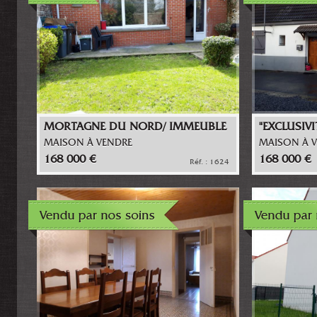
MORTAGNE DU NORD/ IMMEUBLE
"EXCLUSIVI
DE RAPPORT
LONGERE S
MAISON À VENDRE
MAISON À 
110 M² HA
168 000 €
168 000 €
Réf. : 1624