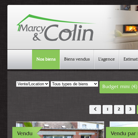
Nos biens
Biens vendus
L'agence
Estimat
MAISON & APPARTEMENT
Budget mini (€)
TERRAIN
AUTRE
1
2
3